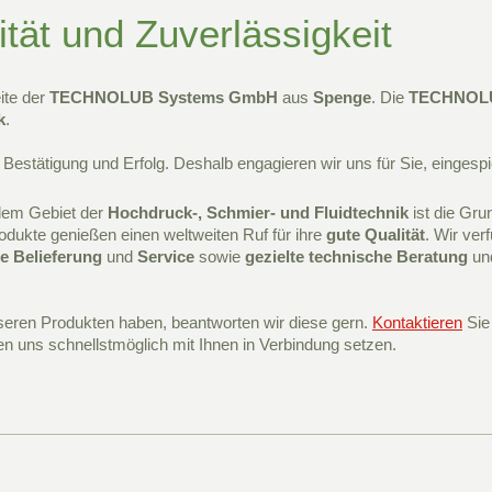
ität und Zuverlässigkeit
ite der
TECHNOLUB Systems GmbH
aus
Spenge
. Die
TECHNOLU
k
.
estätigung und Erfolg. Deshalb engagieren wir uns für Sie, eingespie
dem Gebiet der
Hochdruck-, Schmier- und Fluidtechnik
ist die Gru
odukte genießen einen weltweiten Ruf für ihre
gute Qualität
. Wir ver
le Belieferung
und
Service
sowie
gezielte technische Beratung
un
seren Produkten haben, beantworten wir diese gern.
Kontaktieren
Sie 
en uns schnellstmöglich mit Ihnen in Verbindung setzen.