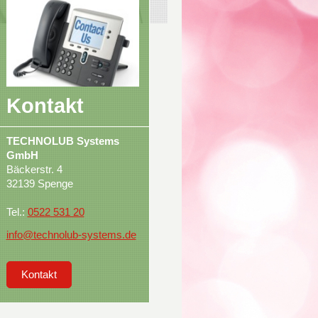
Kontakt
TECHNOLUB Systems
GmbH
Bäckerstr. 4
32139 Spenge
Tel.:
0522 531 20
info@technolub-systems.de
Kontakt